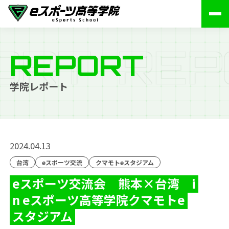
O
R
T
R
E
P
REPORT
学院レポート
2024.04.13
台湾
eスポーツ交流
クマモトeスタジアム
eスポーツ交流会 熊本×台湾 i
n eスポーツ高等学院クマモトe
スタジアム