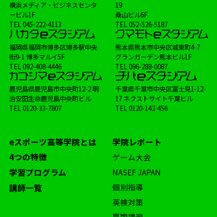
横浜メディア・ビジネスセンタ
19
ービル1F
桑山ビル6F
TEL
045-222-4113
TEL
052-526-5187
福岡県福岡市博多区博多駅中央
熊本県熊本市中央区城東町4-7
街9-1 博多マルイ5F
グランガーデン熊本ビル1F
TEL
092-408-4446
TEL
096-288-0087
鹿児島県鹿児島市中央町12-2 明
千葉県千葉市中央区富士見1-12-
治安田生命鹿児島中央町ビル
17 ネクストサイト千葉ビル
TEL
0120-33-7807
TEL
0120-142-456
eスポーツ高等学院とは
学院レポート
4つの特徴
ゲーム大会
学習プログラム
NASEF JAPAN
個別指導
講師一覧
英検対策
夏期講習