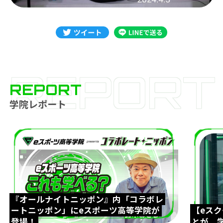
REPORT
REPORT
学院レポート
『オールナイトニッポン』内「コラボレ
ートニッポン」にeスポーツ高等学院が
【eス
登場！
とが、