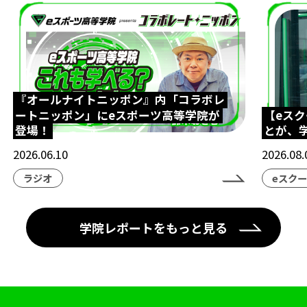
『オールナイトニッポン』内「コラボレ
ートニッポン」にeスポーツ高等学院が
【eス
登場！
とが、
2026.06.10
2026.08.
ラジオ
eスク
学院レポートをもっと見る