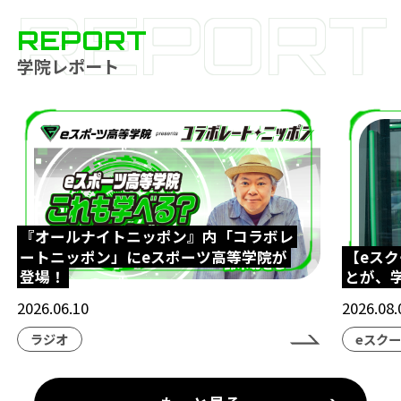
REPORT
REPORT
学院レポート
『オールナイトニッポン』内「コラボレ
ートニッポン」にeスポーツ高等学院が
【eス
登場！
とが、
2026.06.10
2026.08.
ラジオ
eスク