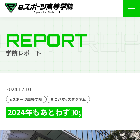
O
R
T
R
E
P
REPORT
学院レポート
2024.12.10
eスポーツ高等学院
ヨコハマeスタジアム
2024年もあとわずか̷
0;