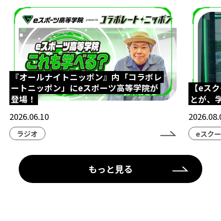
『オールナイトニッポン』内「コラボレ
ートニッポン」にeスポーツ高等学院が
【eス
登場！
とが、
2026.06.10
2026.08.
ラジオ
eスク
もっと見る