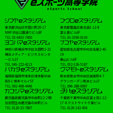
東京都渋谷区宇田川町20-17
東京都豊島区東池袋1-12-8
NMF渋谷公園通りビル8F
富士喜ビル6F
TEL
03-6433-7400
TEL
03-3590-0130
神奈川県横浜市中区太田町2-23
愛知県名古屋市中村区名駅2-45-
横浜メディア・ビジネスセンタ
19
ービル1F
桑山ビル6F
TEL
045-222-4113
TEL
052-526-5187
福岡県福岡市博多区博多駅中央
熊本県熊本市中央区城東町4-7
街9-1 博多マルイ5F
グランガーデン熊本ビル1F
TEL
092-408-4446
TEL
096-288-0087
鹿児島県鹿児島市中央町12-2 明
千葉県千葉市中央区富士見1-12-
治安田生命鹿児島中央町ビル
17 ネクストサイト千葉ビル
TEL
0120-33-7807
TEL
0120-142-456