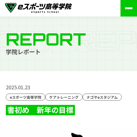
O
R
T
R
E
P
REPORT
学院レポート
2025.01.23
eスポーツ高等学院
ケアトレーニング
ナゴヤeスタジアム
書初め 新年の目標