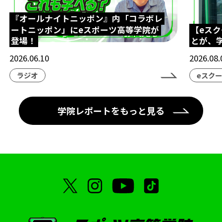
『オールナイトニッポン』内「コラボレ
ートニッポン」にeスポーツ高等学院が
【eス
登場！
とが、
2026.06.10
2026.08.
ラジオ
eスク
学院レポートをもっと見る