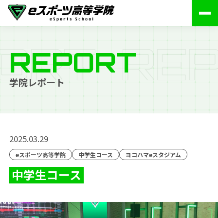
O
R
T
R
E
P
REPORT
学院レポート
2025.03.29
eスポーツ高等学院
中学生コース
ヨコハマeスタジアム
中学生コース