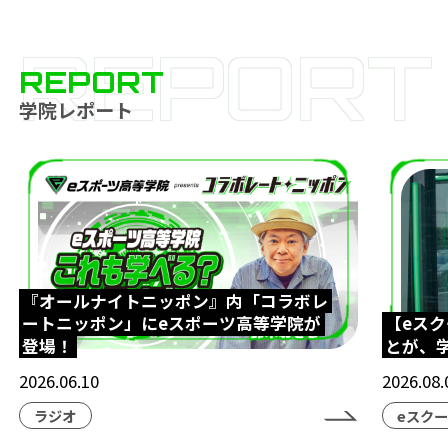
REPORT
REPORT
学院レポート
『オールナイトニッポン』内「コラボレ
ートニッポン」にeスポーツ高等学院が
【eス
登場！
とが、
2026.06.10
2026.08.
ラジオ
eスク