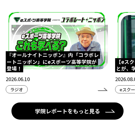
『オールナイトニッポン』内「コラボレ
ートニッポン」にeスポーツ高等学院が
【eス
登場！
とが、
2026.06.10
2026.08.
ラジオ
eスク
学院レポートをもっと見る