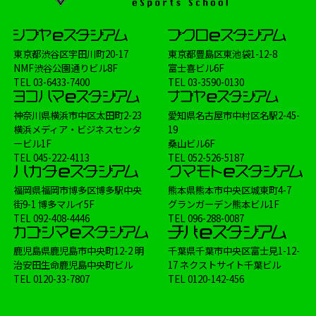
東京都渋谷区宇田川町20-17
東京都豊島区東池袋1-12-8
NMF渋谷公園通りビル8F
富士喜ビル6F
TEL
03-6433-7400
TEL
03-3590-0130
神奈川県横浜市中区太田町2-23
愛知県名古屋市中村区名駅2-45-
横浜メディア・ビジネスセンタ
19
ービル1F
桑山ビル6F
TEL
045-222-4113
TEL
052-526-5187
福岡県福岡市博多区博多駅中央
熊本県熊本市中央区城東町4-7
街9-1 博多マルイ5F
グランガーデン熊本ビル1F
TEL
092-408-4446
TEL
096-288-0087
鹿児島県鹿児島市中央町12-2 明
千葉県千葉市中央区富士見1-12-
治安田生命鹿児島中央町ビル
17 ネクストサイト千葉ビル
TEL
0120-33-7807
TEL
0120-142-456