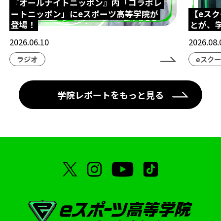
『オールナイトニッポン』内「コラボレ
ートニッポン」にeスポーツ高等学院が
【eス
登場！
とが、
2026.06.10
2026.08.
ラジオ
eスク
学院レポートをもっと見る