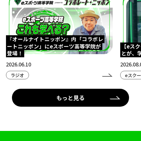
『オールナイトニッポン』内「コラボレ
ートニッポン」にeスポーツ高等学院が
【eス
登場！
とが、
2026.06.10
2026.08.
ラジオ
eスク
もっと見る