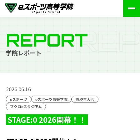
O
R
T
R
E
P
REPORT
学院レポート
2026.06.16
eスポーツ
eスポーツ高等学院
高校生大会
ブクロeスタジアム
STAGE:0 2026開幕！！