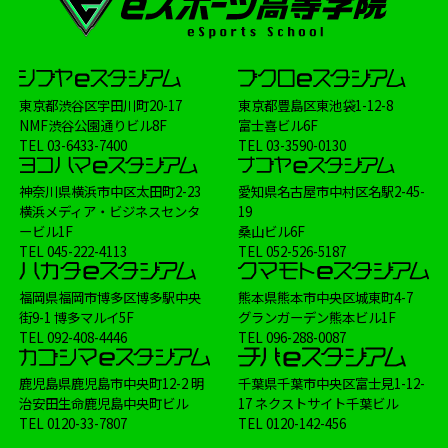
東京都渋谷区宇田川町20-17
東京都豊島区東池袋1-12-8
NMF渋谷公園通りビル8F
富士喜ビル6F
TEL
03-6433-7400
TEL
03-3590-0130
神奈川県横浜市中区太田町2-23
愛知県名古屋市中村区名駅2-45-
横浜メディア・ビジネスセンタ
19
ービル1F
桑山ビル6F
TEL
045-222-4113
TEL
052-526-5187
福岡県福岡市博多区博多駅中央
熊本県熊本市中央区城東町4-7
街9-1 博多マルイ5F
グランガーデン熊本ビル1F
TEL
092-408-4446
TEL
096-288-0087
鹿児島県鹿児島市中央町12-2 明
千葉県千葉市中央区富士見1-12-
治安田生命鹿児島中央町ビル
17 ネクストサイト千葉ビル
TEL
0120-33-7807
TEL
0120-142-456