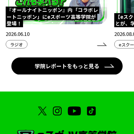
『オールナイトニッポン』内「コラボレ
ートニッポン」にeスポーツ高等学院が
【eス
登場！
とが、
2026.06.10
2026.08.
ラジオ
eスク
学院レポートをもっと見る