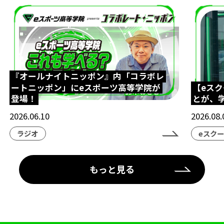
『オールナイトニッポン』内「コラボレ
ートニッポン」にeスポーツ高等学院が
【eス
登場！
とが、
2026.06.10
2026.08.
ラジオ
eスク
もっと見る