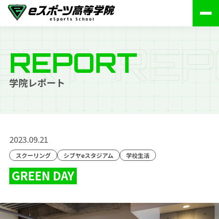
O
R
T
R
E
P
REPORT
学院レポート
2023.09.21
スクーリング
シブヤeスタジアム
学校生活
GREEN DAY