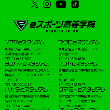
東京都渋谷区宇田川町20-17
東京都豊島区東池袋1-12-8
NMF渋谷公園通りビル8F
富士喜ビル6F
TEL
03-6433-7400
TEL
03-3590-0130
神奈川県横浜市中区太田町2-23
愛知県名古屋市中村区名駅2-45-
横浜メディア・ビジネスセンタ
19
ービル1F
桑山ビル6F
TEL
045-222-4113
TEL
052-526-5187
福岡県福岡市博多区博多駅中央
熊本県熊本市中央区城東町4-7
街9-1 博多マルイ5F
グランガーデン熊本ビル1F
TEL
092-408-4446
TEL
096-288-0087