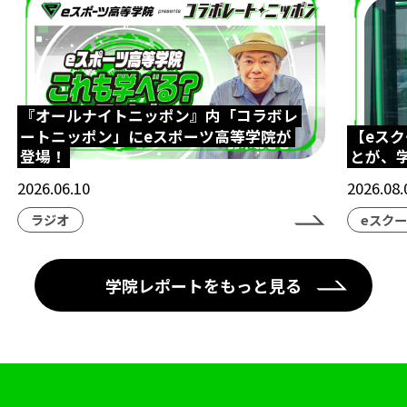
『オールナイトニッポン』内「コラボレ
ートニッポン」にeスポーツ高等学院が
【eス
登場！
とが、
2026.06.10
2026.08.
ラジオ
eスク
学院レポートをもっと見る