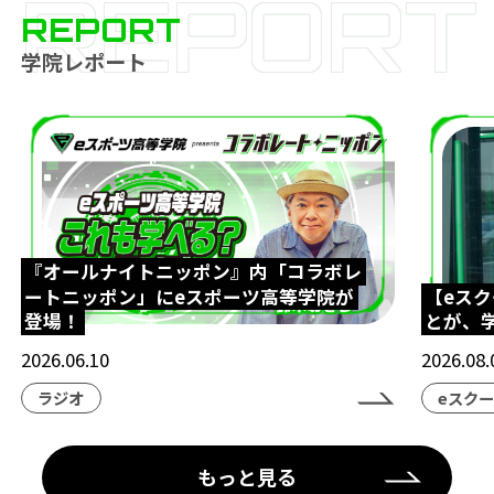
REPORT
REPORT
学院レポート
『オールナイトニッポン』内「コラボレ
ートニッポン」にeスポーツ高等学院が
【eス
登場！
とが、
2026.06.10
2026.08.
ラジオ
eスク
もっと見る