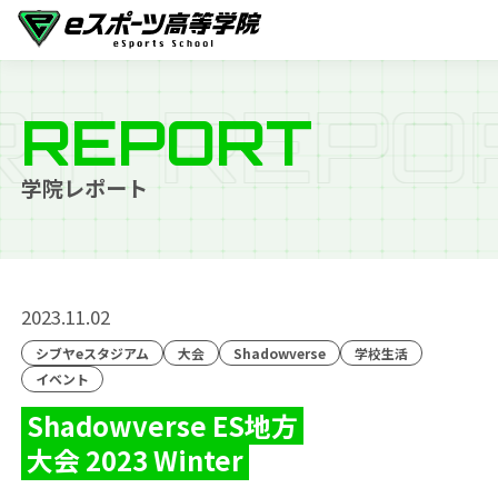
T
R
E
P
O
R
REPORT
学院レポート
2023.11.02
シブヤeスタジアム
大会
Shadowverse
学校生活
イベント
Shadowverse ES地方
大会 2023 Winter