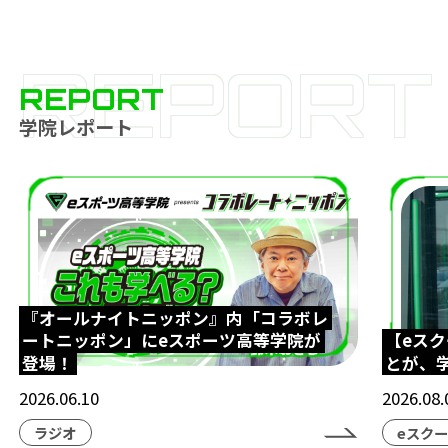
REPORT
REPORT
学院レポート
『オールナイトニッポン』内「コラボレ
ートニッポン」にeスポーツ高等学院が
【eス
登場！
とが、
2026.06.10
2026.08.
ラジオ
eスク