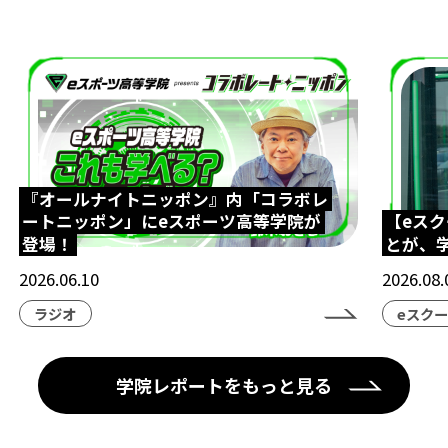
『オールナイトニッポン』内「コラボレ
ートニッポン」にeスポーツ高等学院が
【eス
登場！
とが、
2026.06.10
2026.08.
ラジオ
eスク
学院レポートをもっと見る