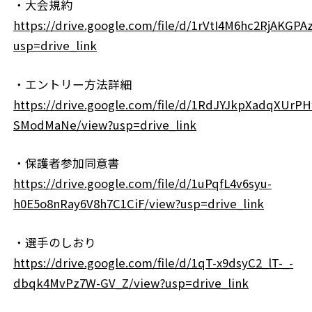
・大会規約
https://drive.google.com/file/d/1rVtI4M6hc2RjAKGP
usp=drive_link
・エントリー方法詳細
https://drive.google.com/file/d/1RdJYJkpXadqXUrPH
SModMaNe/view?usp=drive_link
・保護者参加同意書
https://drive.google.com/file/d/1uPqfL4v6syu-
h0E5o8nRay6V8h7C1CiF/view?usp=drive_link
・選手のしおり
https://drive.google.com/file/d/1qT-x9dsyC2_lT-_-
dbqk4MvPz7W-GV_Z/view?usp=drive_link