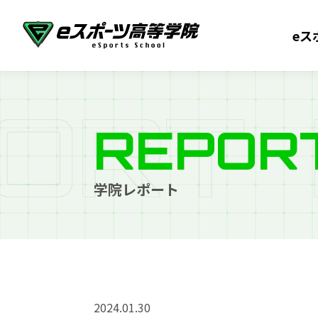
eス
O
R
T
REPOR
学院レポート
2024.01.30