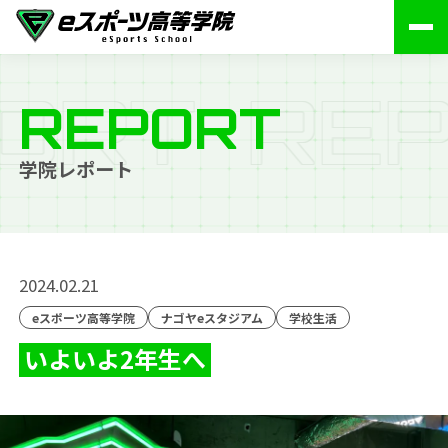
O
R
T
R
E
P
REPORT
学院レポート
2024.02.21
eスポーツ高等学院
ナゴヤeスタジアム
学校生活
いよいよ2年生へ