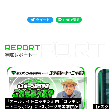
REPORT
REPORT
学院レポート
『オールナイトニッポン』内「コラボレ
ートニッポン」にeスポーツ高等学院が
【eス