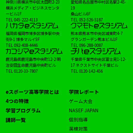
神奈川県横浜市中区太田町2-23
愛知県名古屋市中村区名駅2-45-
横浜メディア・ビジネスセンタ
19
ービル1F
桑山ビル6F
TEL
045-222-4113
TEL
052-526-5187
福岡県福岡市博多区博多駅中央
熊本県熊本市中央区城東町4-7
街9-1 博多マルイ5F
グランガーデン熊本ビル1F
TEL
092-408-4446
TEL
096-288-0087
鹿児島県鹿児島市中央町12-2 明
千葉県千葉市中央区富士見1-12-
治安田生命鹿児島中央町ビル
17 ネクストサイト千葉ビル
TEL
0120-33-7807
TEL
0120-142-456
eスポーツ高等学院とは
学院レポート
4つの特徴
ゲーム大会
学習プログラム
NASEF JAPAN
個別指導
講師一覧
英検対策