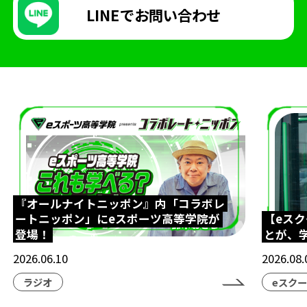
LINEで
お問い合わせ
『オールナイトニッポン』内「コラボレ
ートニッポン」にeスポーツ高等学院が
【eス
登場！
とが、
2026.06.10
2026.08.
ラジオ
eスク