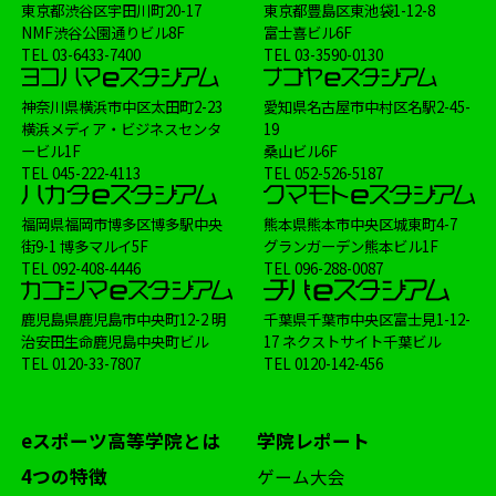
東京都渋谷区宇田川町20-17
東京都豊島区東池袋1-12-8
NMF渋谷公園通りビル8F
富士喜ビル6F
TEL
03-6433-7400
TEL
03-3590-0130
神奈川県横浜市中区太田町2-23
愛知県名古屋市中村区名駅2-45-
横浜メディア・ビジネスセンタ
19
ービル1F
桑山ビル6F
TEL
045-222-4113
TEL
052-526-5187
福岡県福岡市博多区博多駅中央
熊本県熊本市中央区城東町4-7
街9-1 博多マルイ5F
グランガーデン熊本ビル1F
TEL
092-408-4446
TEL
096-288-0087
鹿児島県鹿児島市中央町12-2 明
千葉県千葉市中央区富士見1-12-
治安田生命鹿児島中央町ビル
17 ネクストサイト千葉ビル
TEL
0120-33-7807
TEL
0120-142-456
eスポーツ高等学院とは
学院レポート
4つの特徴
ゲーム大会