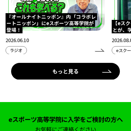
『オールナイトニッポン』内「コラボレ
ートニッポン」にeスポーツ高等学院が
【eス
登場！
とが、
2026.06.10
2026.08.
ラジオ
eスク
もっと見る
eスポーツ高等学院に入学をご検討の方へ
お気軽にご連絡ください