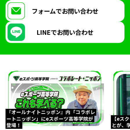
フォームで
お問い合わせ
LINEで
お問い合わせ
『オールナイトニッポン』内「コラボレ
ートニッポン」にeスポーツ高等学院が
【eス
登場！
とが、