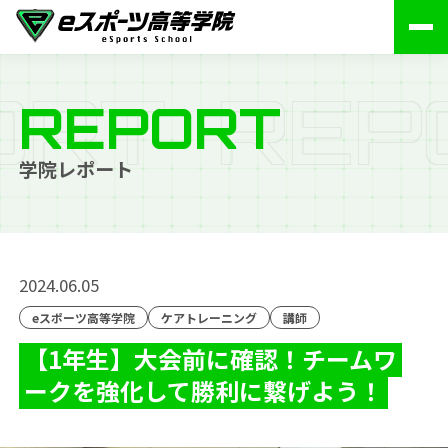
R
T
R
E
P
O
REPORT
学院レポート
2024.06.05
eスポーツ高等学院
ケアトレーニング
講師
【1年生】大会前に確認！チームワ
ークを強化して勝利に繋げよう！