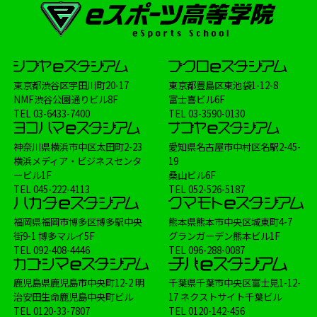
東京都渋谷区宇田川町20-17
東京都豊島区東池袋1-12-8
NMF渋谷公園通りビル8F
富士喜ビル6F
TEL
03-6433-7400
TEL
03-3590-0130
神奈川県横浜市中区太田町2-23
愛知県名古屋市中村区名駅2-45-
横浜メディア・ビジネスセンタ
19
ービル1F
桑山ビル6F
TEL
045-222-4113
TEL
052-526-5187
福岡県福岡市博多区博多駅中央
熊本県熊本市中央区城東町4-7
街9-1 博多マルイ5F
グランガーデン熊本ビル1F
TEL
092-408-4446
TEL
096-288-0087
鹿児島県鹿児島市中央町12-2 明
千葉県千葉市中央区富士見1-12-
治安田生命鹿児島中央町ビル
17 ネクストサイト千葉ビル
TEL
0120-33-7807
TEL
0120-142-456