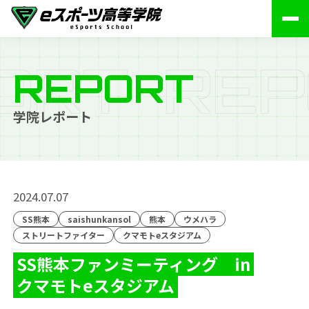
O
R
T
R
E
P
REPORT
学院レポート
2024.07.07
SS熊本
saishunkansol
熊本
ウメハラ
ストリートファイター
クマモトeスタジアム
SS熊本ファンミーティング in
クマモトeスタジアム