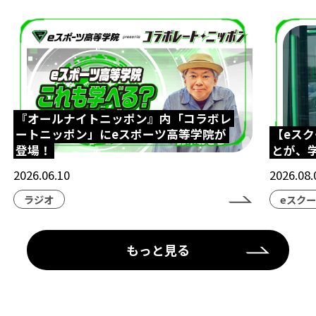
『オールナイトニッポン』内「コラボレ
ートニッポン」にeスポーツ高等学院が
【eス
登場！
とが、
2026.06.10
2026.08.
ラジオ
eスク
もっと見る