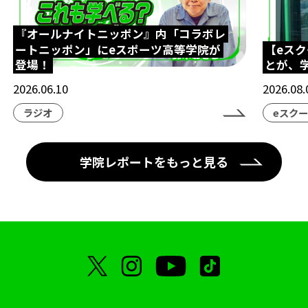
『オールナイトニッポン』内「コラボレ
ートニッポン」にeスポーツ高等学院が
【eス
登場！
とが、
2026.06.10
2026.08.
ラジオ
eスク
学院レポートをもっと見る