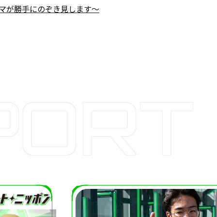
マが勝手にのぞき見します～
PORT