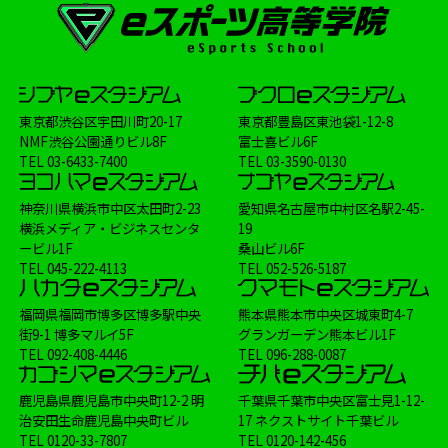
東京都渋谷区宇田川町20-17
東京都豊島区東池袋1-12-8
NMF渋谷公園通りビル8F
富士喜ビル6F
TEL
03-6433-7400
TEL
03-3590-0130
神奈川県横浜市中区太田町2-23
愛知県名古屋市中村区名駅2-45-
横浜メディア・ビジネスセンタ
19
ービル1F
桑山ビル6F
TEL
045-222-4113
TEL
052-526-5187
福岡県福岡市博多区博多駅中央
熊本県熊本市中央区城東町4-7
街9-1 博多マルイ5F
グランガーデン熊本ビル1F
TEL
092-408-4446
TEL
096-288-0087
鹿児島県鹿児島市中央町12-2 明
千葉県千葉市中央区富士見1-12-
治安田生命鹿児島中央町ビル
17 ネクストサイト千葉ビル
TEL
0120-33-7807
TEL
0120-142-456