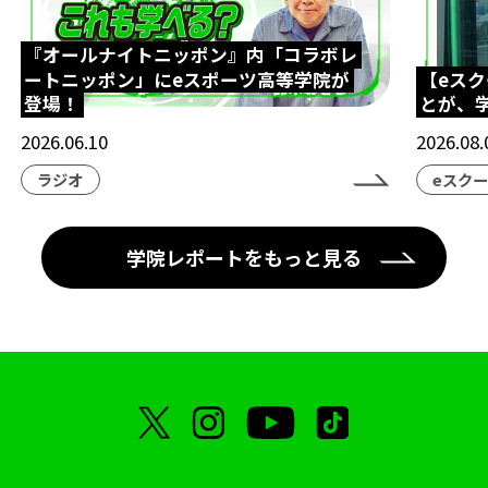
『オールナイトニッポン』内「コラボレ
ートニッポン」にeスポーツ高等学院が
【eス
登場！
とが、
2026.06.10
2026.08.
ラジオ
eスク
学院レポートをもっと見る