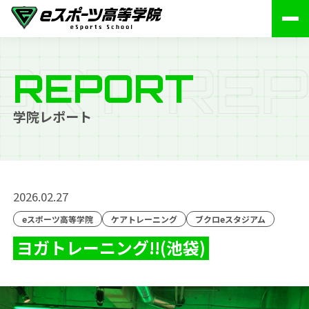
O
R
T
R
E
P
REPORT
学院レポート
2026.02.27
eスポーツ高等学院
ケアトレーニング
ブクロeスタジアム
ヨガトレーニング!!(池袋)