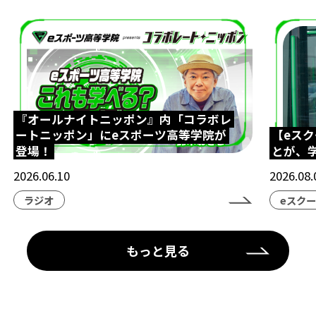
『オールナイトニッポン』内「コラボレ
ートニッポン」にeスポーツ高等学院が
【eス
登場！
とが、
2026.06.10
2026.08.
ラジオ
eスク
もっと見る