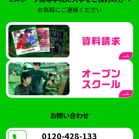
コミュニケーション
ポケモンユナイト
お気軽にご連絡ください
北熊本駐屯地
陸上自衛隊
NASEF
熊本シティエフエム
ラジオ
Wワーク
世界大会
VARORANT
NTTe-Sports
大会運営
SS熊本
saishunkansol
熊本
ウメハラ
ストリートファイター
専門高校
修学旅行
課外授業
体験会
eスクールジャーナル
横浜開港祭
パシフィコ横浜
ハーバーラウンジ
ハマフェス
横浜
eスポーツ協会
お問い合わせ
木村県知事
開校式
くまモン
ガリットチュウ
スザンヌ
第五人格
0120-428-133