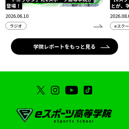
登場！
とが、
eスポーツ高等学院
ネスフェス
高校生大会
2026.06.10
2026.08.
アイケア
クマモトeスタジアム
ラジオ
eスク
ハカタeスタジアム
eスポーツ高等学院熊本校
eスポーツ高等学院博多校
横浜市
学院レポートをもっと見る
横浜市にぎわいスポーツ文化局
VTuber
部活動
地理ゲーム部
ケアトレーニング
オープンスクール
eFootball
呂布カルマ
テレビ愛知
ハイスクールeスポーツライフ
授業
中学生コース
スクーリング
海外視察
STAGE:0
シブヤeスタジアム
ブクロeスタジアム
ナゴヤeスタジアム