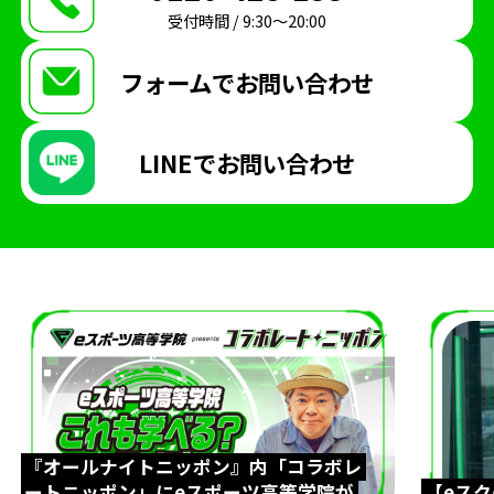
受付時間 / 9:30〜20:00
REJECT
Arneb
生徒インタビュー
天才こまる
アソビマクレ
国際交流
英語
フォームで
お問い合わせ
親睦会
テキサスクリスチャン大学
eスポーツ英会話
ゲームトレーニング
GT
LINEで
お問い合わせ
超入学式
台湾
eスポーツ交流
LoL
大会観戦
パブリックビューイング
太鼓の達人
ぷよぷよ
入間市
自治体
ボランティア
Apex Legends
東京大学
UTeS
防音室
博多
九州
博多駅
福岡
博多マルイ
時間割
新学年
ドイツ大使館
ハリーポッター
アラジン
『オールナイトニッポン』内「コラボレ
劇
クリエイター部
eスポーツ
シャドバ
ートニッポン」にeスポーツ高等学院が
【eス