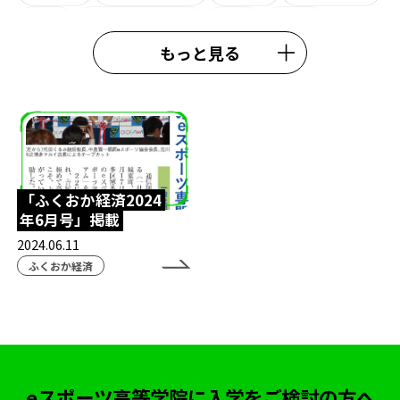
大学
ライオンキング
観劇
eW杯
もっと見る
e日本代表
熊本校
大会結果
中央高等学院
施設紹介
#esports
#esportshighighschool
#TexasChristianUniversity
鹿児島eスポーツ
鹿児島通信制高校
スクールアドバイザー
「ふくおか経済2024
年6月号」掲載
外部理事
鈴木おさむ
春期講習
行事
2024.06.11
模試
ガリットチュウ福島善成
柔術
#TIE
ふくおか経済
TIEWIN
APEX
ボランティア活動
ストリートファイター6
カゴシマeスタジアム
全日本高校eスポーツ選手権
ボードゲーム
eスポーツ高等学院に入学をご検討の方へ