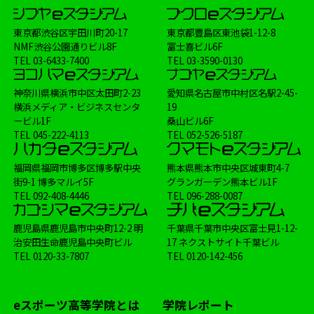
ヨコハマeスタジアム
大会
Shadowverse
東京都渋谷区宇田川町20-17
東京都豊島区東池袋1-12-8
学校生活
メディア掲載情報
制服
NMF渋谷公園通りビル8F
富士喜ビル6F
TEL
03-6433-7400
TEL
03-3590-0130
イベント
FIFA
講師
オンラインコース
神奈川県横浜市中区太田町2-23
愛知県名古屋市中村区名駅2-45-
横浜メディア・ビジネスセンタ
19
ービル1F
桑山ビル6F
TEL
045-222-4113
TEL
052-526-5187
福岡県福岡市博多区博多駅中央
熊本県熊本市中央区城東町4-7
街9-1 博多マルイ5F
グランガーデン熊本ビル1F
TEL
092-408-4446
TEL
096-288-0087
鹿児島県鹿児島市中央町12-2 明
千葉県千葉市中央区富士見1-12-
治安田生命鹿児島中央町ビル
17 ネクストサイト千葉ビル
TEL
0120-33-7807
TEL
0120-142-456
eスポーツ高等学院とは
学院レポート