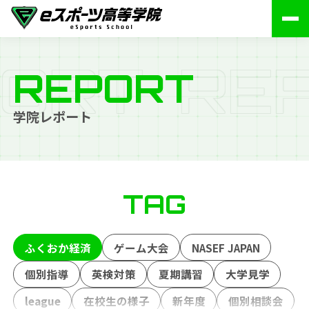
O
R
T
R
E
REPORT
学院レポート
TAG
ふくおか経済
ゲーム大会
NASEF JAPAN
個別指導
英検対策
夏期講習
大学見学
league
在校生の様子
新年度
個別相談会