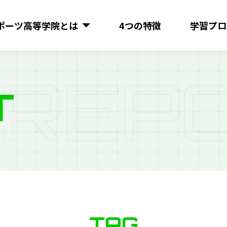
ポーツ
高等学院とは
4つの特徴
学習プロ
R
E
P
O
T
TAG