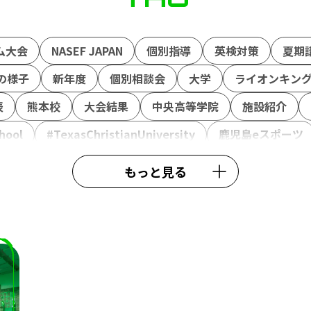
ム大会
NASEF JAPAN
個別指導
英検対策
夏期
の様子
新年度
個別相談会
大学
ライオンキン
表
熊本校
大会結果
中央高等学院
施設紹介
hool
#TexasChristianUniversity
鹿児島eスポーツ
アドバイザー
外部理事
鈴木おさむ
春期講習
行
もっと見る
ュウ福島善成
柔術
#TIE
TIEWIN
APEX
ボラ
ター6
カゴシマeスタジアム
全日本高校eスポーツ選手
ーション
ポケモンユナイト
北熊本駐屯地
陸上自衛
エム
ラジオ
Wワーク
世界大会
VARORANT
SS熊本
saishunkansol
熊本
ウメハラ
ストリ