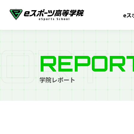
eス
O
R
T
REPOR
学院レポート