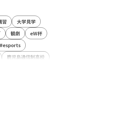
講習
大学見学
グ
観劇
eW杯
#esports
鹿児島通信制高校
事
模試
ンティア活動
権
ボードゲーム
隊
NASEF
NTTe-Sports
ートファイター