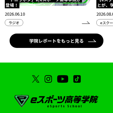
登場！
とが、
eスポーツ
シャドバ
eスポーツ高等学院
2026.06.10
2026.08.
ネスフェス
高校生大会
アイケア
ラジオ
eスク
クマモトeスタジアム
ハカタeスタジアム
eスポーツ高等学院熊本校
学院レポートをもっと見る
eスポーツ高等学院博多校
横浜市
横浜市にぎわいスポーツ文化局
VTuber
部活動
地理ゲーム部
ケアトレーニング
オープンスクール
eFootball
呂布カルマ
テレビ愛知
ハイスクールeスポーツライフ
授業
中学生コース
スクーリング
海外視察
STAGE:0
シブヤeスタジアム