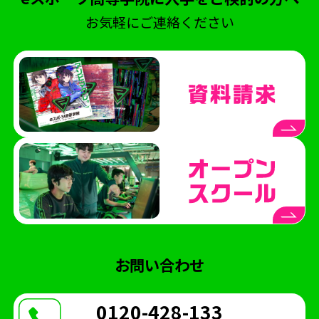
コミュニケーション
ポケモンユナイト
お気軽にご連絡ください
北熊本駐屯地
陸上自衛隊
NASEF
熊本シティエフエム
ラジオ
Wワーク
世界大会
VARORANT
NTTe-Sports
大会運営
SS熊本
saishunkansol
熊本
ウメハラ
ストリートファイター
ふくおか経済
専門高校
修学旅行
課外授業
体験会
eスクールジャーナル
横浜開港祭
パシフィコ横浜
ハーバーラウンジ
ハマフェス
横浜
お問い合わせ
eスポーツ協会
木村県知事
開校式
くまモン
ガリットチュウ
スザンヌ
0120-428-133