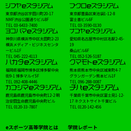
ブクロeスタジアム
ナゴヤeスタジアム
東京都渋谷区宇田川町20-17
東京都豊島区東池袋1-12-8
ヨコハマeスタジアム
大会
Shadowverse
NMF渋谷公園通りビル8F
富士喜ビル6F
TEL
03-6433-7400
TEL
03-3590-0130
学校生活
メディア掲載情報
制服
イベント
FIFA
講師
オンラインコース
神奈川県横浜市中区太田町2-23
愛知県名古屋市中村区名駅2-45-
横浜メディア・ビジネスセンタ
19
ービル1F
桑山ビル6F
TEL
045-222-4113
TEL
052-526-5187
福岡県福岡市博多区博多駅中央
熊本県熊本市中央区城東町4-7
街9-1 博多マルイ5F
グランガーデン熊本ビル1F
TEL
092-408-4446
TEL
096-288-0087
鹿児島県鹿児島市中央町12-2 明
千葉県千葉市中央区富士見1-12-
治安田生命鹿児島中央町ビル
17 ネクストサイト千葉ビル
TEL
0120-33-7807
TEL
0120-142-456
eスポーツ高等学院とは
学院レポート