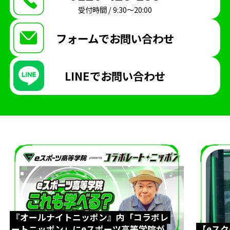
受付時間 / 9:30〜20:00
第五人格
REJECT
Arneb
生徒インタビュー
天才こまる
アソビマクレ
フォームで
お問い合わせ
国際交流
英語
親睦会
テキサスクリスチャン大学
eスポーツ英会話
LINEで
お問い合わせ
ゲームトレーニング
GT
超入学式
台湾
eスポーツ交流
LoL
大会観戦
パブリックビューイング
太鼓の達人
ぷよぷよ
入間市
自治体
ボランティア
Apex Legends
東京大学
UTeS
防音室
博多
九州
博多駅
福岡
博多マルイ
時間割
新学年
ドイツ大使館
『オールナイトニッポン』内「コラボレ
ハリーポッター
劇
クリエイター部
ートニッポン」にeスポーツ高等学院が
【eス