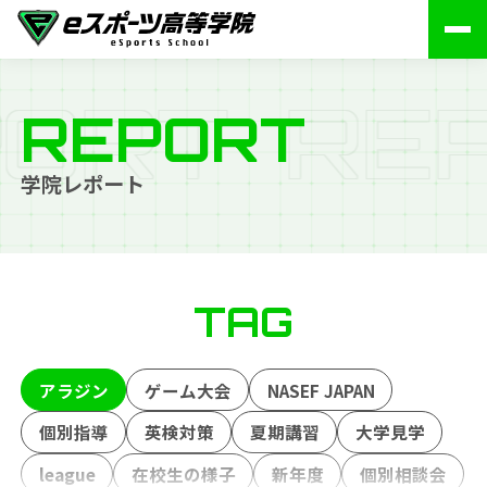
O
R
T
R
E
REPORT
学院レポート
TAG
アラジン
ゲーム大会
NASEF JAPAN
個別指導
英検対策
夏期講習
大学見学
league
在校生の様子
新年度
個別相談会