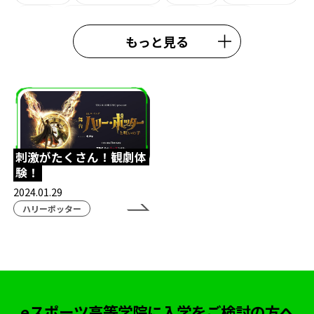
大学
ライオンキング
観劇
eW杯
もっと見る
e日本代表
熊本校
大会結果
中央高等学院
施設紹介
#esports
#esportshighighschool
#TexasChristianUniversity
鹿児島eスポーツ
鹿児島通信制高校
スクールアドバイザー
刺激がたくさん！観劇体
験！
外部理事
鈴木おさむ
春期講習
行事
2024.01.29
模試
ガリットチュウ福島善成
柔術
#TIE
ハリーポッター
TIEWIN
APEX
ボランティア活動
ストリートファイター6
カゴシマeスタジアム
全日本高校eスポーツ選手権
ボードゲーム
eスポーツ高等学院に入学をご検討の方へ