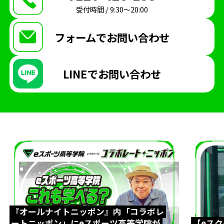
受付時間 / 9:30〜20:00
第五人格
REJECT
Arneb
生徒インタビュー
天才こまる
アソビマクレ
フォームで
お問い合わせ
国際交流
英語
親睦会
テキサスクリスチャン大学
eスポーツ英会話
LINEで
お問い合わせ
ゲームトレーニング
GT
超入学式
台湾
eスポーツ交流
LoL
大会観戦
パブリックビューイング
太鼓の達人
ぷよぷよ
入間市
自治体
ボランティア
Apex Legends
東京大学
UTeS
防音室
博多
九州
福岡
博多マルイ
時間割
新学年
ドイツ大使館
ハリーポッター
『オールナイトニッポン』内「コラボレ
アラジン
劇
クリエイター部
eスポーツ
ートニッポン」にeスポーツ高等学院が
【eス