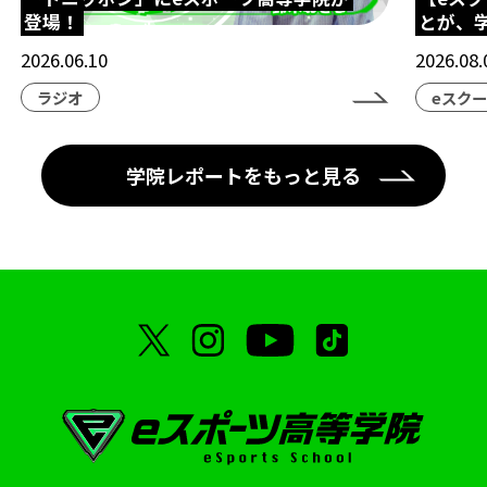
登場！
とが、
シャドバ
eスポーツ高等学院
ネスフェス
2026.06.10
2026.08.
高校生大会
アイケア
クマモトeスタジアム
ラジオ
eスク
ハカタeスタジアム
eスポーツ高等学院熊本校
eスポーツ高等学院博多校
横浜市
学院レポートをもっと見る
横浜市にぎわいスポーツ文化局
VTuber
部活動
地理ゲーム部
ケアトレーニング
オープンスクール
eFootball
呂布カルマ
テレビ愛知
ハイスクールeスポーツライフ
授業
中学生コース
スクーリング
海外視察
STAGE:0
シブヤeスタジアム
ブクロeスタジアム
ナゴヤeスタジアム