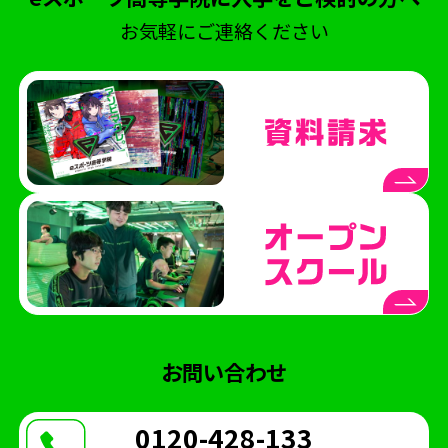
コミュニケーション
ポケモンユナイト
お気軽にご連絡ください
北熊本駐屯地
陸上自衛隊
NASEF
熊本シティエフエム
ラジオ
Wワーク
世界大会
VARORANT
NTTe-Sports
大会運営
SS熊本
saishunkansol
熊本
ウメハラ
ストリートファイター
ふくおか経済
専門高校
修学旅行
課外授業
体験会
eスクールジャーナル
横浜開港祭
パシフィコ横浜
ハーバーラウンジ
ハマフェス
横浜
お問い合わせ
eスポーツ協会
木村県知事
開校式
くまモン
ガリットチュウ
スザンヌ
0120-428-133