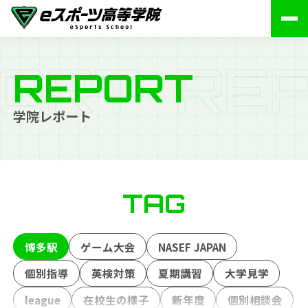
O
R
T
R
E
REPORT
学院レポート
TAG
博多駅
ゲーム大会
NASEF JAPAN
個別指導
英検対策
夏期講習
大学見学
league
在校生の様子
新年度
個別相談会