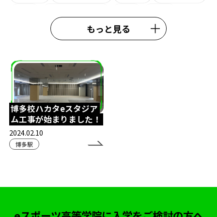
大学
ライオンキング
観劇
eW杯
もっと見る
e日本代表
熊本校
大会結果
中央高等学院
施設紹介
#esports
#esportshighighschool
#TexasChristianUniversity
鹿児島eスポーツ
鹿児島通信制高校
スクールアドバイザー
博多校ハカタeスタジア
ム工事が始まりました！
外部理事
鈴木おさむ
春期講習
行事
2024.02.10
模試
ガリットチュウ福島善成
柔術
#TIE
博多駅
TIEWIN
APEX
ボランティア活動
ストリートファイター6
カゴシマeスタジアム
全日本高校eスポーツ選手権
ボードゲーム
eスポーツ高等学院に入学をご検討の方へ