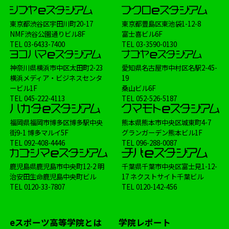
ヨコハマeスタジアム
大会
Shadowverse
東京都渋谷区宇田川町20-17
東京都豊島区東池袋1-12-8
学校生活
メディア掲載情報
制服
NMF渋谷公園通りビル8F
富士喜ビル6F
TEL
03-6433-7400
TEL
03-3590-0130
イベント
FIFA
講師
オンラインコース
神奈川県横浜市中区太田町2-23
愛知県名古屋市中村区名駅2-45-
横浜メディア・ビジネスセンタ
19
ービル1F
桑山ビル6F
TEL
045-222-4113
TEL
052-526-5187
福岡県福岡市博多区博多駅中央
熊本県熊本市中央区城東町4-7
街9-1 博多マルイ5F
グランガーデン熊本ビル1F
TEL
092-408-4446
TEL
096-288-0087
鹿児島県鹿児島市中央町12-2 明
千葉県千葉市中央区富士見1-12-
治安田生命鹿児島中央町ビル
17 ネクストサイト千葉ビル
TEL
0120-33-7807
TEL
0120-142-456
eスポーツ高等学院とは
学院レポート