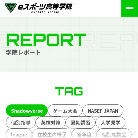
O
R
T
R
E
P
REPORT
学院レポート
TAG
Shadowverse
ゲーム大会
NASEF JAPAN
個別指導
英検対策
夏期講習
大学見学
league
在校生の様子
新年度
個別相談会