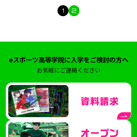
第五人格
REJECT
Arneb
1
2
生徒インタビュー
天才こまる
アソビマクレ
国際交流
英語
親睦会
テキサスクリスチャン大学
eスポーツ英会話
ゲームトレーニング
GT
超入学式
台湾
eスポーツ高等学院に入学をご検討の方へ
eスポーツ交流
LoL
大会観戦
お気軽にご連絡ください
パブリックビューイング
太鼓の達人
ぷよぷよ
入間市
自治体
ボランティア
Apex Legends
東京大学
UTeS
防音室
博多
九州
博多駅
福岡
博多マルイ
時間割
新学年
ドイツ大使館
ハリーポッター
アラジン
劇