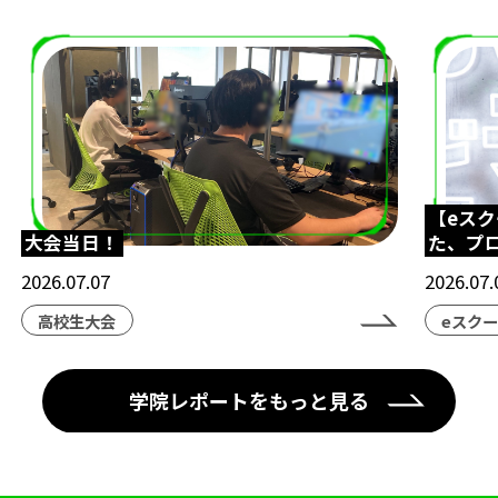
ブクロeスタジアム
ナゴヤeスタジアム
ヨコハマeスタジアム
大会
学校生活
メディア掲載情報
制服
イベント
FIFA
講師
オンラインコース
【eス
大会当日！
た、プ
2026.07.07
2026.07.
高校生大会
eスク
学院レポートをもっと見る