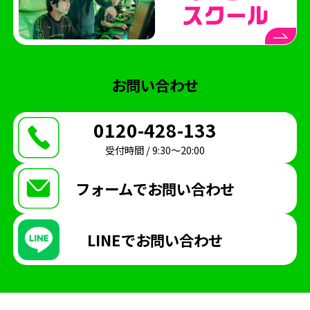
クリエイター部
eスポーツ
シャドバ
eスポーツ高等学院
ネスフェス
高校生大会
アイケア
クマモトeスタジアム
お問い合わせ
ハカタeスタジアム
eスポーツ高等学院熊本校
0120-428-133
eスポーツ高等学院博多校
横浜市
受付時間 / 9:30〜20:00
横浜市にぎわいスポーツ文化局
VTuber
部活動
地理ゲーム部
ケアトレーニング
フォームで
お問い合わせ
オープンスクール
eFootball
呂布カルマ
LINEで
お問い合わせ
テレビ愛知
ハイスクールeスポーツライフ
授業
中学生コース
スクーリング
海外視察
STAGE:0
シブヤeスタジアム