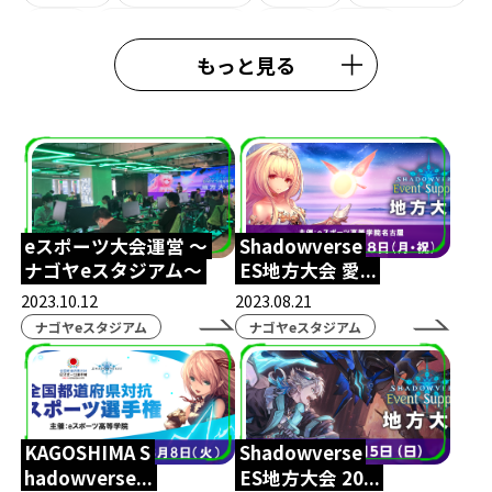
大学
ライオンキング
観劇
eW杯
もっと見る
e日本代表
熊本校
大会結果
中央高等学院
施設紹介
#esports
#esportshighighschool
#TexasChristianUniversity
鹿児島eスポーツ
鹿児島通信制高校
スクールアドバイザー
eスポーツ大会運営 ～
Shadowverse
ナゴヤeスタジアム～
ES地方大会 愛...
外部理事
鈴木おさむ
春期講習
行事
2023.10.12
2023.08.21
模試
ガリットチュウ福島善成
柔術
#TIE
ナゴヤeスタジアム
ナゴヤeスタジアム
TIEWIN
APEX
ボランティア活動
ストリートファイター6
カゴシマeスタジアム
KAGOSHIMA S
Shadowverse
全日本高校eスポーツ選手権
ボードゲーム
hadowverse...
ES地方大会 20...