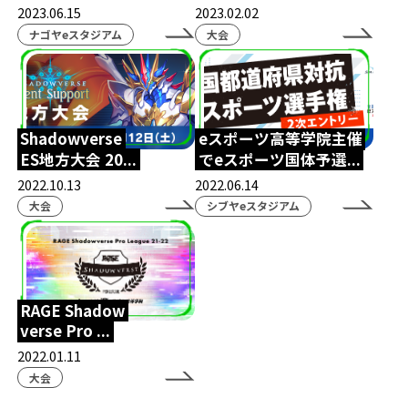
コミュニケーション
ポケモンユナイト
2023.06.15
2023.02.02
ナゴヤeスタジアム
大会
北熊本駐屯地
陸上自衛隊
NASEF
熊本シティエフエム
ラジオ
Wワーク
世界大会
VARORANT
NTTe-Sports
Shadowverse
eスポーツ高等学院主催
大会運営
SS熊本
saishunkansol
熊本
ES地方大会 20...
でeスポーツ国体予選...
ウメハラ
ストリートファイター
2022.10.13
2022.06.14
大会
シブヤeスタジアム
ふくおか経済
専門高校
修学旅行
課外授業
体験会
eスクールジャーナル
横浜開港祭
パシフィコ横浜
RAGE Shadow
ハーバーラウンジ
ハマフェス
横浜
verse Pro ...
eスポーツ協会
木村県知事
開校式
2022.01.11
大会
くまモン
ガリットチュウ
スザンヌ