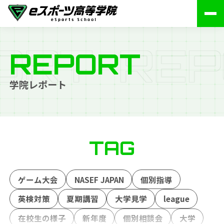
O
R
T
R
E
P
REPORT
学院レポート
TAG
ゲーム大会
NASEF JAPAN
個別指導
英検対策
夏期講習
大学見学
league
在校生の様子
新年度
個別相談会
大学