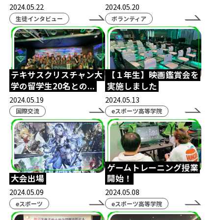
北熊本駐屯地
陸上自衛隊
NASEF
2024.05.22
2024.05.20
生徒インタビュー
ボランティア
熊本シティエフエム
ラジオ
Wワーク
世界大会
VARORANT
NTTe-Sports
大会運営
SS熊本
saishunkansol
熊本
テキサスクリスチャン大
【１年生】映画鑑賞会を
ウメハラ
ストリートファイター
学の留学生20名との...
実施しました
ふくおか経済
専門高校
修学旅行
2024.05.19
2024.05.13
国際交流
eスポーツ高等学院
課外授業
体験会
eスクールジャーナル
横浜開港祭
パシフィコ横浜
ハーバーラウンジ
ハマフェス
横浜
ゲームトレーニング授業
eスポーツ協会
木村県知事
開校式
大会出場
開始！
くまモン
ガリットチュウ
スザンヌ
2024.05.09
2024.05.08
eスポーツ
eスポーツ高等学院
第五人格
REJECT
Arneb