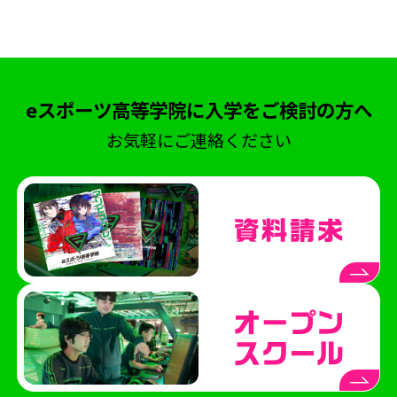
eスポーツ高等学院
ネスフェス
高校生大会
アイケア
クマモトeスタジアム
ハカタeスタジアム
eスポーツ高等学院熊本校
eスポーツ高等学院に入学をご検討の方へ
eスポーツ高等学院博多校
横浜市
お気軽にご連絡ください
横浜市にぎわいスポーツ文化局
VTuber
部活動
地理ゲーム部
ケアトレーニング
オープンスクール
eFootball
呂布カルマ
テレビ愛知
ハイスクールeスポーツライフ
授業
中学生コース
スクーリング
海外視察
STAGE:0
シブヤeスタジアム
ブクロeスタジアム
ナゴヤeスタジアム