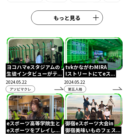
ライオンキング
観劇
eW杯
e日本代表
もっと見る
熊本校
大会結果
中央高等学院
施設紹介
#esports
#esportshighighschool
#TexasChristianUniversity
鹿児島eスポーツ
鹿児島通信制高校
スクールアドバイザー
外部理事
鈴木おさむ
春期講習
行事
ヨコハマeスタジアムの
tvkかながわMIRA
生徒インタビューがテ...
Iストリートにてeス...
模試
ガリットチュウ福島善成
柔術
#TIE
2024.05.22
2024.05.22
TIEWIN
APEX
ボランティア活動
アソビマクレ
第五人格
ストリートファイター6
カゴシマeスタジアム
全日本高校eスポーツ選手権
ボードゲーム
eスポーツ高等学院生と
御宿eスポーツ大会in
コミュニケーション
ポケモンユナイト
eスポーツをプレイし...
御宿美味いものフェス...