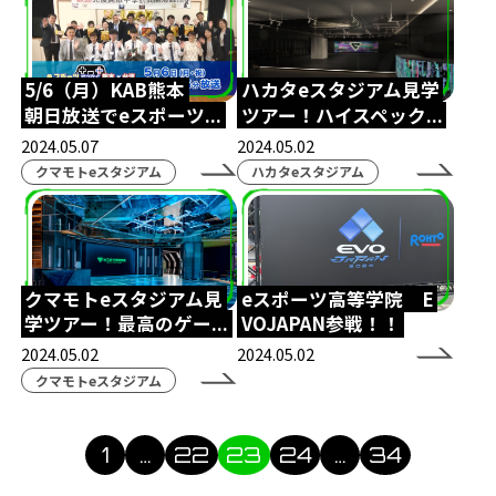
生徒インタビュー
天才こまる
アソビマクレ
国際交流
英語
親睦会
5/6（月）KAB熊本
ハカタeスタジアム見学
テキサスクリスチャン大学
eスポーツ英会話
朝日放送でeスポーツ...
ツアー！ハイスペック...
2024.05.07
2024.05.02
ゲームトレーニング
GT
超入学式
台湾
クマモトeスタジアム
ハカタeスタジアム
eスポーツ交流
LoL
大会観戦
パブリックビューイング
太鼓の達人
ぷよぷよ
入間市
自治体
ボランティア
クマモトeスタジアム見
eスポーツ高等学院 E
Apex Legends
東京大学
UTeS
防音室
学ツアー！最高のゲー...
VOJAPAN参戦！！
2024.05.02
2024.05.02
博多
九州
博多駅
福岡
博多マルイ
クマモトeスタジアム
時間割
新学年
ドイツ大使館
ハリーポッター
アラジン
劇
1
…
22
23
24
…
34
クリエイター部
eスポーツ
シャドバ