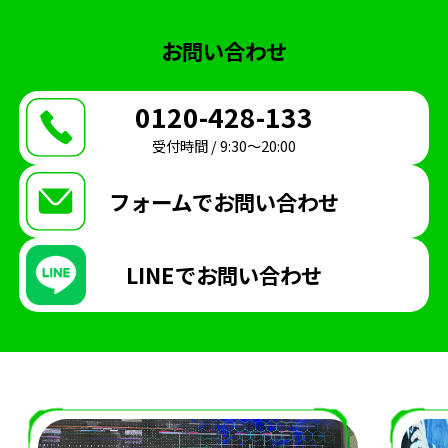
ヨコハマeスタジアム
大会
Shadowverse
お問い合わせ
学校生活
メディア掲載情報
制服
イベント
FIFA
講師
オンラインコース
0120-428-133
受付時間 / 9:30〜20:00
フォームで
お問い合わせ
LINEで
お問い合わせ