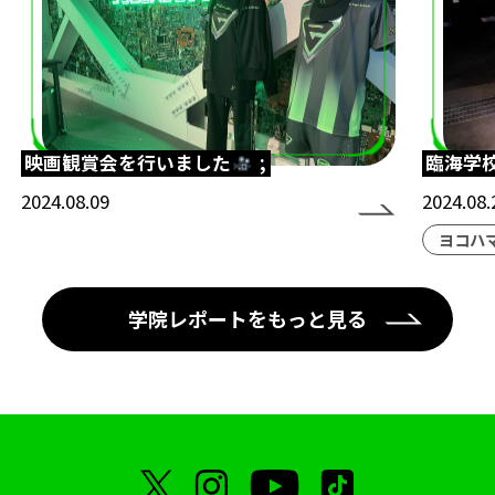
映画観賞会を行いました
;
臨海学
2024.08.09
2024.08.
ヨコハ
学院レポートをもっと見る