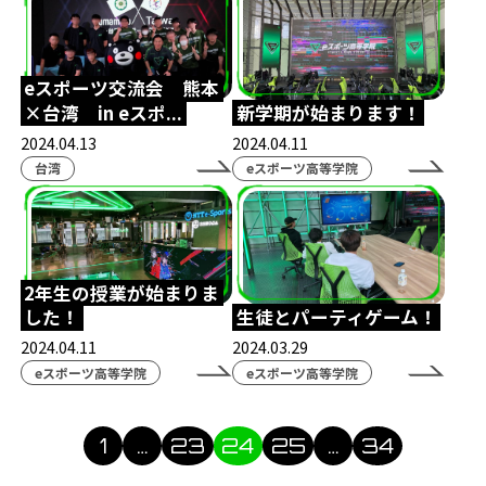
生徒インタビュー
天才こまる
アソビマクレ
国際交流
英語
親睦会
eスポーツ交流会 熊本
テキサスクリスチャン大学
eスポーツ英会話
×台湾 in eスポ...
新学期が始まります！
2024.04.13
2024.04.11
ゲームトレーニング
GT
超入学式
台湾
台湾
eスポーツ高等学院
eスポーツ交流
LoL
大会観戦
パブリックビューイング
太鼓の達人
ぷよぷよ
入間市
自治体
ボランティア
2年生の授業が始まりま
Apex Legends
東京大学
UTeS
防音室
した！
生徒とパーティゲーム！
2024.04.11
2024.03.29
博多
九州
博多駅
福岡
博多マルイ
eスポーツ高等学院
eスポーツ高等学院
時間割
新学年
ドイツ大使館
ハリーポッター
アラジン
劇
1
…
23
24
25
…
34
クリエイター部
eスポーツ
シャドバ