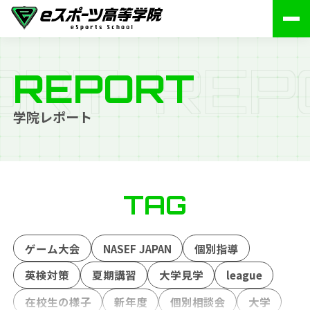
O
R
T
R
E
P
REPORT
学院レポート
TAG
ゲーム大会
NASEF JAPAN
個別指導
英検対策
夏期講習
大学見学
league
在校生の様子
新年度
個別相談会
大学