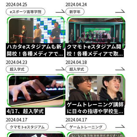
北熊本駐屯地
陸上自衛隊
NASEF
2024.04.25
2024.04.24
eスポーツ高等学院
新学年
熊本シティエフエム
ラジオ
Wワーク
世界大会
VARORANT
NTTe-Sports
大会運営
SS熊本
saishunkansol
熊本
ハカタeスタジアムも新
クマモトeスタジアム開
ウメハラ
ストリートファイター
開校！各種メディアで...
校！各種メディアで取...
ふくおか経済
専門高校
修学旅行
2024.04.23
2024.04.18
超入学式
超入学式
課外授業
体験会
eスクールジャーナル
横浜開港祭
パシフィコ横浜
ハーバーラウンジ
ハマフェス
横浜
ゲームトレーニング講師
eスポーツ協会
木村県知事
開校式
4/17、超入学式
に日々の指導や学校生...
くまモン
ガリットチュウ
スザンヌ
2024.04.17
2024.04.17
クマモトeスタジアム
ゲームトレーニング
第五人格
REJECT
Arneb