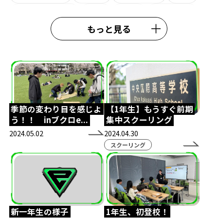
ライオンキング
観劇
eW杯
e日本代表
もっと見る
熊本校
大会結果
中央高等学院
施設紹介
#esports
#esportshighighschool
#TexasChristianUniversity
鹿児島eスポーツ
鹿児島通信制高校
スクールアドバイザー
外部理事
鈴木おさむ
春期講習
行事
季節の変わり目を感じよ
【1年生】もうすぐ前期
う！！ inブクロe...
集中スクーリング
模試
ガリットチュウ福島善成
柔術
#TIE
2024.05.02
2024.04.30
TIEWIN
APEX
ボランティア活動
スクーリング
ストリートファイター6
カゴシマeスタジアム
全日本高校eスポーツ選手権
ボードゲーム
コミュニケーション
ポケモンユナイト
新一年生の様子
1年生、初登校！