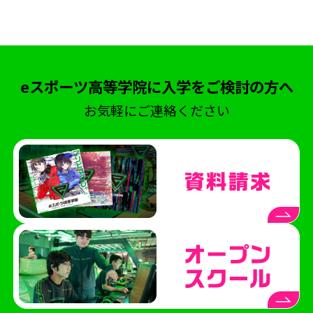
eスポーツ高等学院
ネスフェス
高校生大会
アイケア
クマモトeスタジアム
ハカタeスタジアム
eスポーツ高等学院熊本校
eスポーツ高等学院に入学をご検討の方へ
eスポーツ高等学院博多校
横浜市
お気軽にご連絡ください
横浜市にぎわいスポーツ文化局
VTuber
部活動
地理ゲーム部
ケアトレーニング
オープンスクール
eFootball
呂布カルマ
テレビ愛知
ハイスクールeスポーツライフ
授業
中学生コース
スクーリング
海外視察
STAGE:0
シブヤeスタジアム
ブクロeスタジアム
ナゴヤeスタジアム