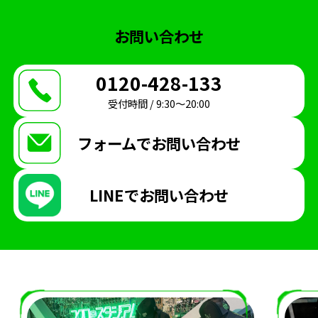
ヨコハマeスタジアム
大会
Shadowverse
お問い合わせ
学校生活
メディア掲載情報
制服
イベント
FIFA
講師
オンラインコース
0120-428-133
受付時間 / 9:30〜20:00
フォームで
お問い合わせ
LINEで
お問い合わせ