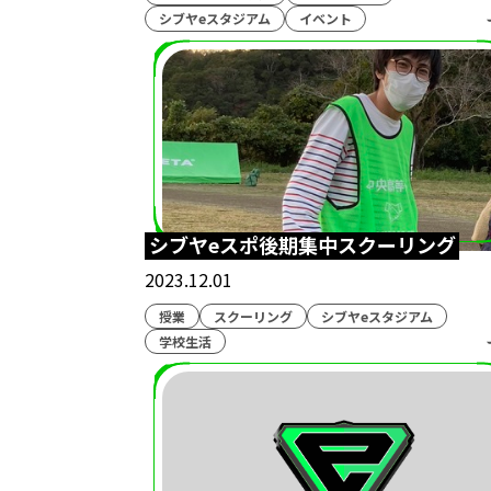
シブヤeスタジアム
イベント
地理ゲーム部
ケ
ハイスクー
シブヤeスタジアム
Shadowvers
シブヤeスポ後期集中スクーリング
2023.12.01
授業
スクーリング
シブヤeスタジアム
学校生活