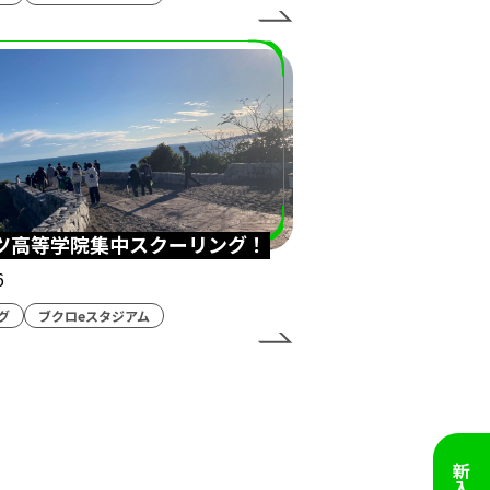
カルマ
テレビ愛知
STAGE:0
スタジアム
大会
FIFA
講師
ツ高等学院集中スクーリング！
6
グ
ブクロeスタジアム