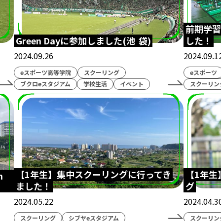
専門高校
修学旅行
課外授業
体験会
eスク
前期学習
シフィコ横浜
ハーバーラウンジ
ハマフェス
横浜
Green Dayに参加しました(池
袋)
した！
開校式
くまモン
ガリットチュウ
スザンヌ
第五
2024.09.26
2024.09.1
インタビュー
天才こまる
アソビマクレ
国際交流
eスポーツ高等学院
スクーリング
eスポーツ
ブクロeスタジアム
学校生活
イベント
スクーリン
ン大学
eスポーツ英会話
ゲームトレーニング
GT
LoL
大会観戦
パブリックビューイング
太鼓の
ボランティア
Apex Legends
東京大学
UTeS
福岡
博多マルイ
時間割
新学年
ドイツ大使館
クリエイター部
eスポーツ
シャドバ
eスポーツ高
【1年生】集中スクーリングに行ってき
【1年生
n
ました！
グ
ケア
クマモトeスタジアム
ハカタeスタジアム
eス
2024.05.22
2024.04.3
院博多校
横浜市
横浜市にぎわいスポーツ文化局
V
スクーリング
シブヤeスタジアム
スクーリン