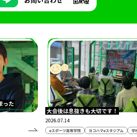
まった
大会後は息抜きも大切です！
2026.07.14
eスポーツ高等学院
ヨコハマeスタジアム
学