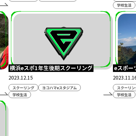
学校生活
アトレーニング
オープンスクール
eFootball
呂布
ルeスポーツライフ
授業
中学生コース
海外視察
ブクロeスタジアム
ナゴヤeスタジアム
ヨコハマe
e
学校生活
メディア掲載情報
制服
イベント
オンラインコース
横浜eスポ1年生後期スクーリング
eスポー
2023.12.15
2023.11.1
スクーリング
ヨコハマeスタジアム
スクーリン
学校生活
学校生活