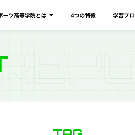
ポーツ
高等学院とは
4つの特徴
学習プロ
R
E
P
O
T
TAG