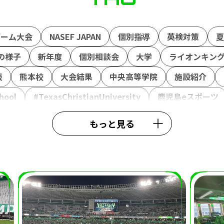
ゲーム大会
NASEF JAPAN
個別指導
英検対策
夏
の様子
新年度
個別相談会
大学
ライオンキン
表
熊本校
大会結果
中央高等学院
施設紹介
hool
#TexasChristianUniversity
鹿児島eスポーツ
アドバイザー
外部理事
鈴木おさむ
春期講習
行
もっと見る
ュウ福島善成
柔術
#TIE
TIEWIN
APEX
ボラ
ター6
カゴシマeスタジアム
全日本高校eスポーツ選手
ーション
ポケモンユナイト
北熊本駐屯地
陸上自衛
エム
ラジオ
Wワーク
世界大会
VARORANT
SS熊本
saishunkansol
熊本
ウメハラ
ストリ