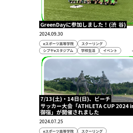
ふくおか経済
横浜開港祭
パ
GreenDayに参加しました！(渋
谷)
木村県知事
2024.09.30
Arneb
生徒
eスポーツ高等学院
スクーリング
シブヤeスタジアム
学校生活
イベント
テキサスクリスチャ
eスポーツ交流
入間市
自治体
九州
博多駅
7/13(土)・14日(日)、ビーチ
アラジン
劇
サッカー大会「ATHLETA CUP 2024 i
御宿」が開催されました
高校生大会
アイ
2024.07.25
eスポーツ高等学
eスポーツ高等学院
スクーリング