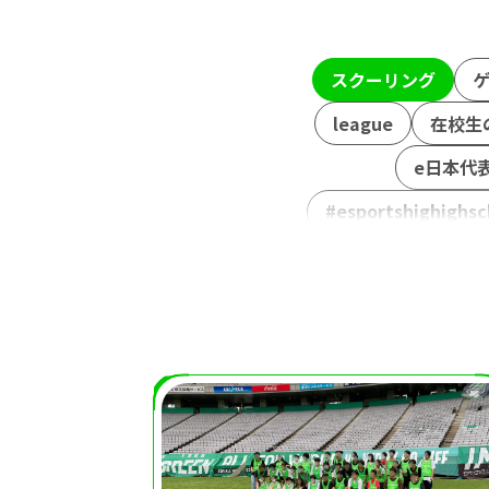
スクーリング
league
在校生
e日本代
#esportshighighsc
スクール
ガリットチ
ストリートファイ
コミュニケ
熊本シティエフ
大会運営