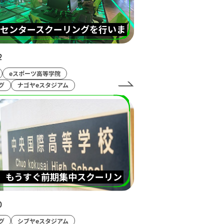
ールジャーナル
センタースクーリングを行いま
eスポーツ協会
人格
REJECT
2
英語
親睦会
eスポーツ高等学院
グ
ナゴヤeスタジアム
超入学式
台湾
達人
ぷよぷよ
防音室
博多
ハリーポッター
等学院
ネスフェス
】もうすぐ前期集中スクーリン
ポーツ高等学院熊本校
0
Tuber
部活動
グ
シブヤeスタジアム