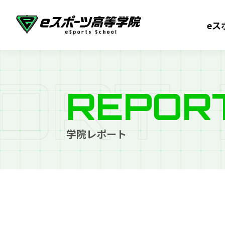
eス
O
R
T
REPOR
学院レポート