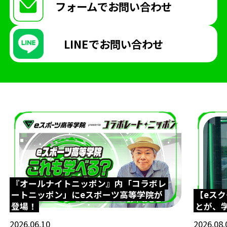
フォームで
お問い合わせ
ヨコハマeスタジアム
大会
Shadowverse
学校生活
メディア掲載情報
制服
LINEで
お問い合わせ
イベント
FIFA
講師
オンラインコース
『オールナイトニッポン』内「コラボレ
ートニッポン」にeスポーツ高等学院が
【eス
登場！
とが、
2026.06.10
2026.08.