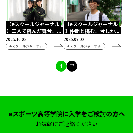
第五人格
REJECT
Arneb
天才こまる
アソビマクレ
国際交流
英語
親睦会
【eスクールジャーナル
【eスクールジャーナル
テキサスクリスチャン大学
eスポーツ英会話
】二人で挑んだ舞台、...
】仲間と挑む、今しか...
2025.10.02
2025.09.02
ゲームトレーニング
GT
超入学式
台湾
eスクールジャーナル
eスクールジャーナル
eスポーツ交流
LoL
大会観戦
パブリックビューイング
太鼓の達人
1
2
ぷよぷよ
入間市
自治体
ボランティア
Apex Legends
東京大学
UTeS
防音室
博多
九州
博多駅
福岡
博多マルイ
時間割
新学年
ドイツ大使館
eスポーツ高等学院に入学をご検討の方へ
ハリーポッター
アラジン
劇
お気軽にご連絡ください
クリエイター部
eスポーツ
シャドバ