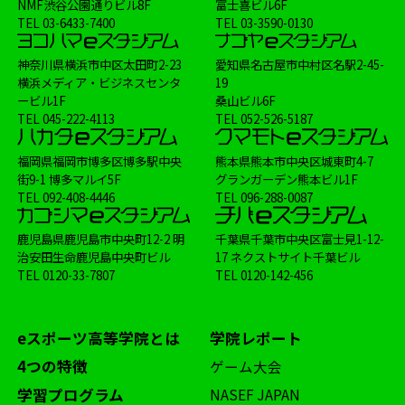
NMF渋谷公園通りビル8F
富士喜ビル6F
TEL
03-6433-7400
TEL
03-3590-0130
神奈川県横浜市中区太田町2-23
愛知県名古屋市中村区名駅2-45-
横浜メディア・ビジネスセンタ
19
ービル1F
桑山ビル6F
TEL
045-222-4113
TEL
052-526-5187
福岡県福岡市博多区博多駅中央
熊本県熊本市中央区城東町4-7
街9-1 博多マルイ5F
グランガーデン熊本ビル1F
TEL
092-408-4446
TEL
096-288-0087
鹿児島県鹿児島市中央町12-2 明
千葉県千葉市中央区富士見1-12-
治安田生命鹿児島中央町ビル
17 ネクストサイト千葉ビル
TEL
0120-33-7807
TEL
0120-142-456
eスポーツ高等学院とは
学院レポート
4つの特徴
ゲーム大会
学習プログラム
NASEF JAPAN