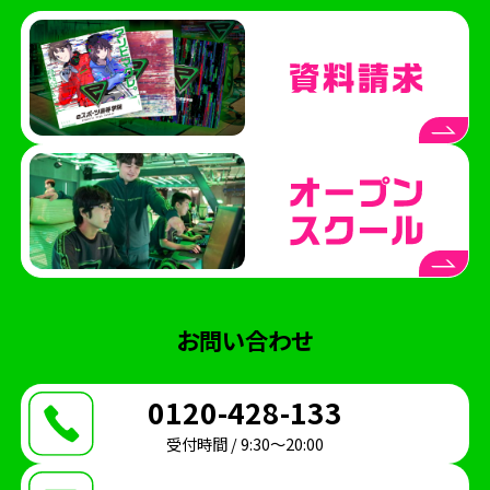
eスポーツ高等学院
ネスフェス
高校生大会
アイケア
クマモトeスタジアム
ハカタeスタジアム
eスポーツ高等学院熊本校
eスポーツ高等学院博多校
横浜市
横浜市にぎわいスポーツ文化局
VTuber
部活動
地理ゲーム部
ケアトレーニング
オープンスクール
eFootball
呂布カルマ
テレビ愛知
ハイスクールeスポーツライフ
お問い合わせ
授業
中学生コース
スクーリング
0120-428-133
海外視察
STAGE:0
シブヤeスタジアム
受付時間 / 9:30〜20:00
ブクロeスタジアム
ナゴヤeスタジアム