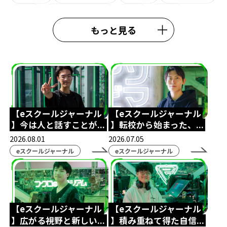
大学
ライオンキング
観劇
eW杯
もっと見る
e日本代表
熊本校
大会結果
中央高等学院
施設紹介
#esports
#esportshighighschool
#TexasChristianUniversity
鹿児島eスポーツ
鹿児島通信制高校
スクールアドバイザー
【eスクールジャーナル
【eスクールジャーナル
】今は人と話すことが...
】転校から始まった、...
外部理事
鈴木おさむ
春期講習
行事
2026.08.01
2026.07.05
模試
ガリットチュウ福島善成
柔術
#TIE
eスクールジャーナル
eスクールジャーナル
TIEWIN
APEX
ボランティア活動
ストリートファイター6
カゴシマeスタジアム
【eスクールジャーナル
【eスクールジャーナル
全日本高校eスポーツ選手権
ボードゲーム
】広がる視野と新しい...
】積み重ねて得た自信...