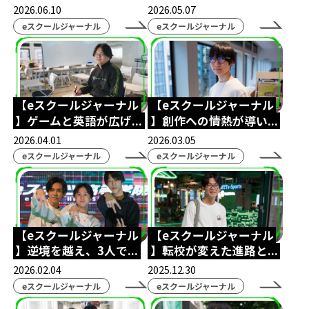
コミュニケーション
ポケモンユナイト
2026.06.10
2026.05.07
eスクールジャーナル
eスクールジャーナル
北熊本駐屯地
陸上自衛隊
NASEF
熊本シティエフエム
ラジオ
Wワーク
世界大会
VARORANT
NTTe-Sports
【eスクールジャーナル
【eスクールジャーナル
大会運営
SS熊本
saishunkansol
熊本
】ゲームと英語が広げ...
】創作への情熱が導い...
ウメハラ
ストリートファイター
2026.04.01
2026.03.05
eスクールジャーナル
eスクールジャーナル
ふくおか経済
専門高校
修学旅行
課外授業
体験会
eスクールジャーナル
横浜開港祭
パシフィコ横浜
【eスクールジャーナル
【eスクールジャーナル
ハーバーラウンジ
ハマフェス
横浜
】逆境を越え、3人で...
】転校が変えた進路と...
eスポーツ協会
木村県知事
開校式
2026.02.04
2025.12.30
eスクールジャーナル
eスクールジャーナル
くまモン
ガリットチュウ
スザンヌ