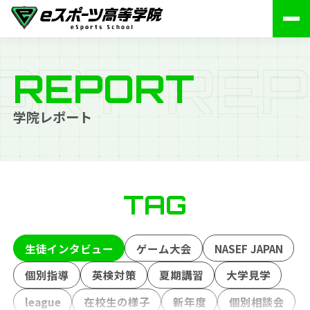
O
R
T
R
E
P
REPORT
学院レポート
TAG
生徒インタビュー
ゲーム大会
NASEF JAPAN
個別指導
英検対策
夏期講習
大学見学
league
在校生の様子
新年度
個別相談会