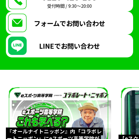
受付時間 / 9:30〜20:00
REJECT
Arneb
生徒インタビュー
天才こまる
アソビマクレ
国際交流
英語
フォームで
お問い合わせ
親睦会
テキサスクリスチャン大学
eスポーツ英会話
ゲームトレーニング
GT
LINEで
お問い合わせ
超入学式
台湾
eスポーツ交流
LoL
大会観戦
パブリックビューイング
太鼓の達人
ぷよぷよ
入間市
自治体
ボランティア
Apex Legends
東京大学
UTeS
防音室
博多
九州
博多駅
福岡
博多マルイ
時間割
新学年
ドイツ大使館
ハリーポッター
アラジン
『オールナイトニッポン』内「コラボレ
劇
クリエイター部
eスポーツ
シャドバ
ートニッポン」にeスポーツ高等学院が
【eス