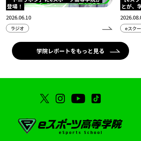
登場！
とが、
eスポーツ高等学院
ネスフェス
高校生大会
2026.06.10
2026.08.
アイケア
クマモトeスタジアム
ラジオ
eスク
ハカタeスタジアム
eスポーツ高等学院熊本校
eスポーツ高等学院博多校
横浜市
学院レポートをもっと見る
横浜市にぎわいスポーツ文化局
VTuber
部活動
地理ゲーム部
ケアトレーニング
オープンスクール
eFootball
呂布カルマ
テレビ愛知
ハイスクールeスポーツライフ
授業
中学生コース
スクーリング
海外視察
STAGE:0
シブヤeスタジアム
ブクロeスタジアム
ナゴヤeスタジアム