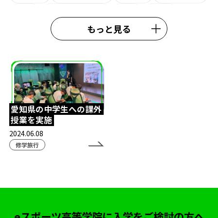
大学
ライオンキング
観劇
eW杯
もっと見る
e日本代表
熊本校
大会結果
中央高等学院
施設紹介
#esports
#esportshighighschool
#TexasChristianUniversity
鹿児島eスポーツ
鹿児島通信制高校
スクールアドバイザー
愛知県の中学生への課外
授業を実施
外部理事
鈴木おさむ
春期講習
行事
2024.06.08
模試
ガリットチュウ福島善成
柔術
#TIE
修学旅行
TIEWIN
APEX
ボランティア活動
ストリートファイター6
カゴシマeスタジアム
全日本高校eスポーツ選手権
ボードゲーム
eスポーツ高等学院に入学をご検討の方へ