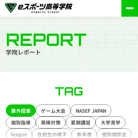
O
R
T
R
E
REPORT
学院レポート
TAG
課外授業
ゲーム大会
NASEF JAPAN
個別指導
英検対策
夏期講習
大学見学
league
在校生の様子
新年度
個別相談会