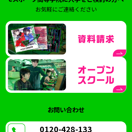
コミュニケーション
ポケモンユナイト
お気軽にご連絡ください
北熊本駐屯地
陸上自衛隊
NASEF
熊本シティエフエム
ラジオ
Wワーク
世界大会
VARORANT
NTTe-Sports
大会運営
SS熊本
saishunkansol
熊本
ウメハラ
ストリートファイター
ふくおか経済
専門高校
修学旅行
体験会
eスクールジャーナル
横浜開港祭
パシフィコ横浜
ハーバーラウンジ
ハマフェス
横浜
eスポーツ協会
お問い合わせ
木村県知事
開校式
くまモン
ガリットチュウ
スザンヌ
第五人格
0120-428-133