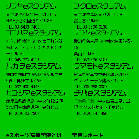
ヨコハマeスタジアム
大会
Shadowverse
東京都渋谷区宇田川町20-17
東京都豊島区東池袋1-12-8
学校生活
メディア掲載情報
制服
NMF渋谷公園通りビル8F
富士喜ビル6F
TEL
03-6433-7400
TEL
03-3590-0130
イベント
FIFA
講師
オンラインコース
神奈川県横浜市中区太田町2-23
愛知県名古屋市中村区名駅2-45-
横浜メディア・ビジネスセンタ
19
ービル1F
桑山ビル6F
TEL
045-222-4113
TEL
052-526-5187
福岡県福岡市博多区博多駅中央
熊本県熊本市中央区城東町4-7
街9-1 博多マルイ5F
グランガーデン熊本ビル1F
TEL
092-408-4446
TEL
096-288-0087
鹿児島県鹿児島市中央町12-2 明
千葉県千葉市中央区富士見1-12-
治安田生命鹿児島中央町ビル
17 ネクストサイト千葉ビル
TEL
0120-33-7807
TEL
0120-142-456
eスポーツ高等学院とは
学院レポート