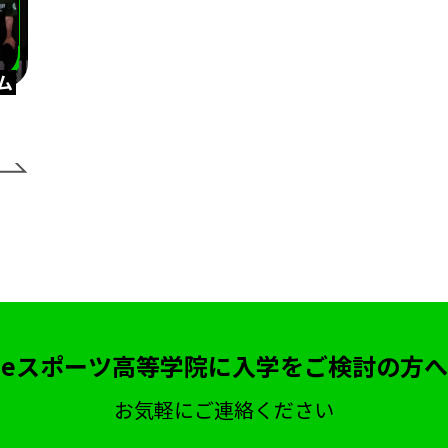
横浜開港祭
パシフィコ横浜
ハーバーラウンジ
木村県知事
開校式
くまモン
ガリットチュウ
ム
eb
生徒インタビュー
天才こまる
アソビマクレ
クリスチャン大学
eスポーツ英会話
ゲームトレーニン
LoL
大会観戦
パブリックビューイング
太鼓の
ボランティア
Apex Legends
東京大学
UTeS
福岡
博多マルイ
時間割
新学年
ドイツ大使館
クリエイター部
eスポーツ
シャドバ
eスポーツ高
ケア
クマモトeスタジアム
ハカタeスタジアム
eス
eスポーツ高等学院に入学をご検討の方へ
院博多校
横浜市
横浜市にぎわいスポーツ文化局
V
お気軽にご連絡ください
アトレーニング
オープンスクール
eFootball
呂布