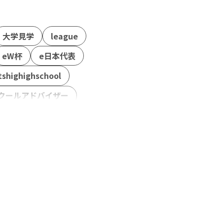
大学見学
league
eW杯
e日本代表
tshighighschool
クールアドバイザー
善成
柔術
#TIE
シマeスタジアム
ケモンユナイト
Wワーク
世界大会
熊本
ウメハラ
授業
体験会