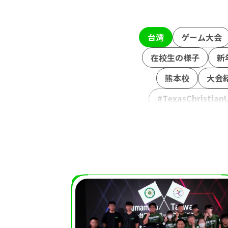
台湾
ゲーム大会
在校生の様子
新
熊本校
大会
#TexasChristianU
外部理事
鈴木お
TIEWIN
AP
全日本高校eス
北熊本駐屯地
陸
VARORANT
N
ストリートフ