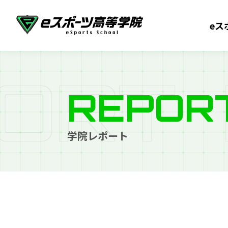
eス
O
R
T
REPOR
学院レポート