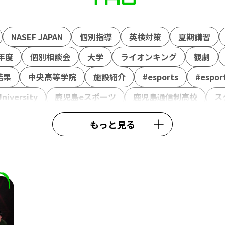
NASEF JAPAN
個別指導
英検対策
夏期講習
年度
個別相談会
大学
ライオンキング
観劇
結果
中央高等学院
施設紹介
#esports
#espor
niversity
鹿児島eスポーツ
鹿児島通信制高校
ス
さむ
春期講習
行事
模試
ガリットチュウ福島
もっと見る
EX
ボランティア活動
ストリートファイター6
カゴ
ポーツ選手権
ボードゲーム
コミュニケーション
ポ
上自衛隊
NASEF
熊本シティエフエム
ラジオ
TTe-Sports
大会運営
SS熊本
saishunkansol
ァイター
ふくおか経済
専門高校
修学旅行
課外