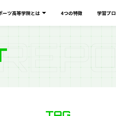
ポーツ
高等学院とは
4つの特徴
学習プロ
R
E
P
O
T
TAG