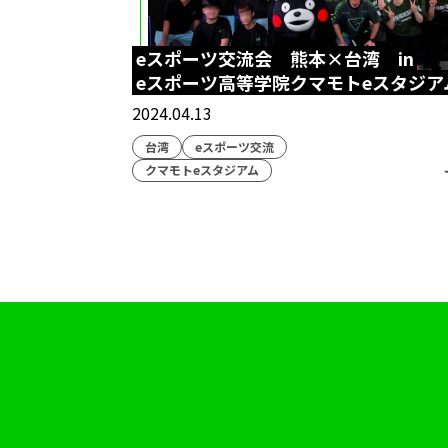
eスクールジャーナル
eスポーツ交流会 熊本×台湾 in
eスポーツ協会
eスポーツ高等学院クマモトeスタジア
REJECT
Arn
2024.04.13
親睦会
テキサス
台湾
eスポーツ交流
クマモトeスタジアム
eスポーツ交流
入間市
自治体
九州
博多駅
アラジン
劇
高校生大会
アイ
eスポーツ高等学
地理ゲーム部
ケ